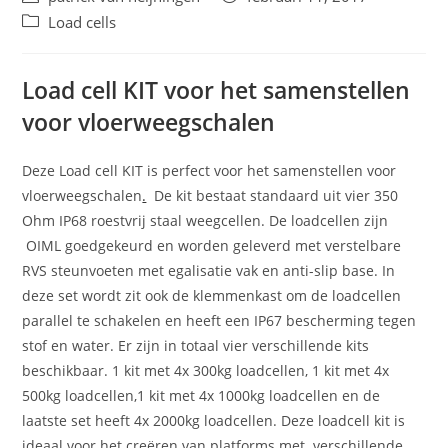
auteur:
gepubliceerd
Berichtcategorie:
Load cells
op:
Load cell KIT voor het samenstellen
voor vloerweegschalen
Deze Load cell KIT is perfect voor het samenstellen voor
vloerweegschalen
.
De kit bestaat standaard uit vier 350
Ohm IP68 roestvrij staal weegcellen. De loadcellen zijn
OIML goedgekeurd en worden geleverd met verstelbare
RVS steunvoeten met egalisatie vak en anti-slip base. In
deze set wordt zit ook de klemmenkast om de loadcellen
parallel te schakelen en heeft een IP67 bescherming tegen
stof en water. Er zijn in totaal vier verschillende kits
beschikbaar. 1 kit met 4x 300kg loadcellen, 1 kit met 4x
500kg loadcellen,1 kit met 4x 1000kg loadcellen en de
laatste set heeft 4x 2000kg loadcellen. Deze loadcell kit is
ideaal voor het creëren van platforms met verschillende