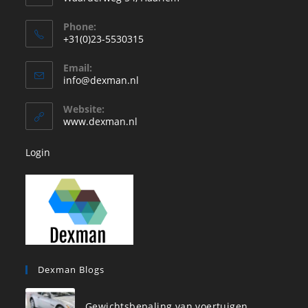
Phone:
+31(0)23-5530315
Opent
Email:
in
Opent
info@dexman.nl
je
in
je
toepassing
Website:
toepassing
www.dexman.nl
Login
Dexman Blogs
Gewichtsbepaling van voertuigen