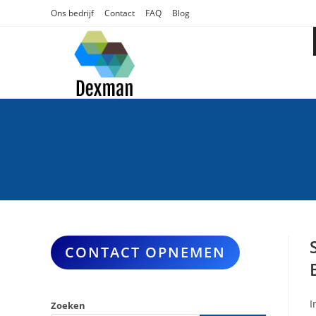
Ga
Ons bedrijf
Contact
FAQ
Blog
naar
inhoud
CONTACT OPNEMEN
I
Zoeken