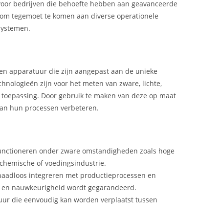
oor bedrijven die behoefte hebben aan geavanceerde
 om tegemoet te komen aan diverse operationele
systemen.
en apparatuur die zijn aangepast aan de unieke
hnologieën zijn voor het meten van zware, lichte,
ke toepassing. Door gebruik te maken van deze op maat
 van hun processen verbeteren.
unctioneren onder zware omstandigheden zoals hoge
 chemische of voedingsindustrie.
naadloos integreren met productieprocessen en
it en nauwkeurigheid wordt gegarandeerd.
uur die eenvoudig kan worden verplaatst tussen