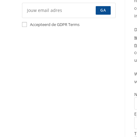
h
c
GA
i
Accepteerd de GDPR Terms
D
w
n
c
u
W
v
E
T