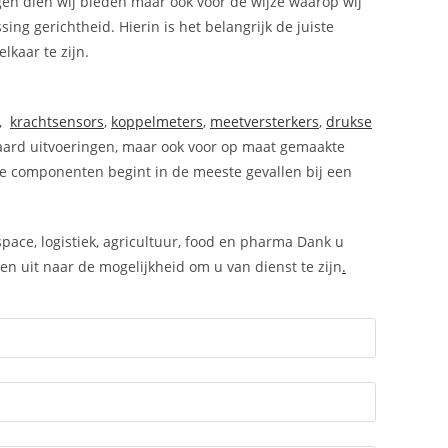
ngen dien wij bieden maar ook voor de wijze waarop wij
ing gerichtheid. Hierin is het belangrijk de juiste
lkaar te zijn.
,
krachtsensors
,
koppelmeters
,
meetversterkers
,
drukse
ndaard uitvoeringen, maar ook voor op maat gemaakte
e componenten begint in de meeste gevallen bij een
space, logistiek, agricultuur, food en pharma Dank u
n uit naar de mogelijkheid om u van dienst te zijn
.