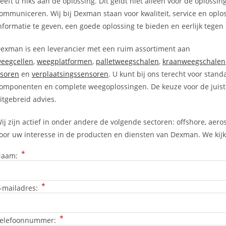
eeft u niks aan de oplossing. Dit geldt niet alleen voor de oplossi
ommuniceren. Wij bij Dexman staan voor kwaliteit, service en oploss
nformatie te geven, een goede oplossing te bieden en eerlijk tegen e
exman is een leverancier met een ruim assortiment aan
eegcellen
,
weegplatformen
,
palletweegschalen
,
kraanweegschalen
soren
en
verplaatsingssensoren
. U kunt bij ons terecht voor sta
omponenten en complete weegoplossingen. De keuze voor de juist
itgebreid advies.
ij zijn actief in onder andere de volgende sectoren: offshore, aero
oor uw interesse in de producten en diensten van Dexman. We kijke
*
Naam:
*
-mailadres:
*
elefoonnummer: