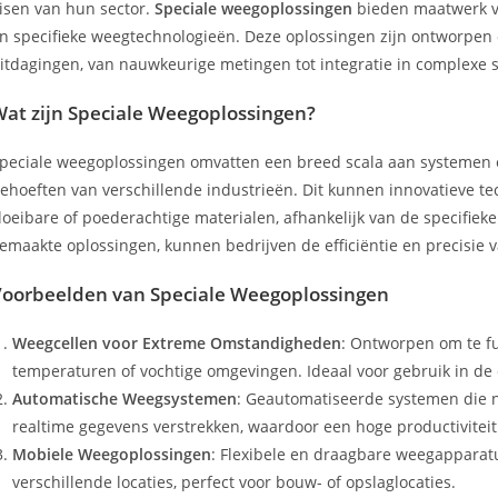
isen van hun sector.
Speciale weegoplossingen
bieden maatwerk v
n specifieke weegtechnologieën. Deze oplossingen zijn ontworpen
itdagingen, van nauwkeurige metingen tot integratie in complexe 
at zijn Speciale Weegoplossingen?
peciale weegoplossingen omvatten een breed scala aan systemen 
ehoeften van verschillende industrieën. Dit kunnen innovatieve tec
loeibare of poederachtige materialen, afhankelijk van de specifie
emaakte oplossingen, kunnen bedrijven de efficiëntie en precisie
oorbeelden van Speciale Weegoplossingen
Weegcellen voor Extreme Omstandigheden
: Ontworpen om te f
temperaturen of vochtige omgevingen. Ideaal voor gebruik in de
Automatische Weegsystemen
: Geautomatiseerde systemen die 
realtime gegevens verstrekken, waardoor een hoge productivite
Mobiele Weegoplossingen
: Flexibele en draagbare weegapparat
verschillende locaties, perfect voor bouw- of opslaglocaties.