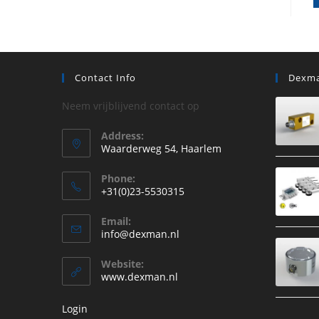
Contact Info
Dexma
Neem vrijblijvend contact op
Address:
Waarderweg 54, Haarlem
Phone:
+31(0)23-5530315
Opent
Email:
in
Opent
info@dexman.nl
je
in
je
toepassing
Website:
toepassing
www.dexman.nl
Login