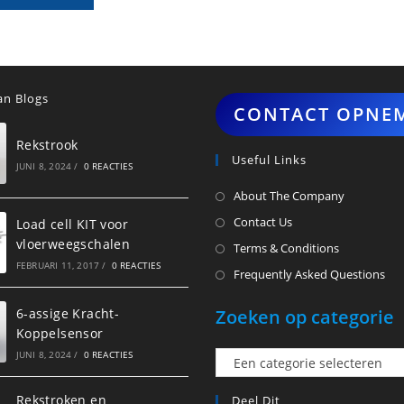
n Blogs
CONTACT OPNE
Rekstrook
Useful Links
JUNI 8, 2024
/
0 REACTIES
About The Company
Contact Us
Load cell KIT voor
vloerweegschalen
Terms & Conditions
FEBRUARI 11, 2017
/
0 REACTIES
Frequently Asked Questions
6-assige Kracht-
Zoeken op categorie
Koppelsensor
JUNI 8, 2024
/
0 REACTIES
Een
categorie
Rekstroken en
Deel Dit
selecteren