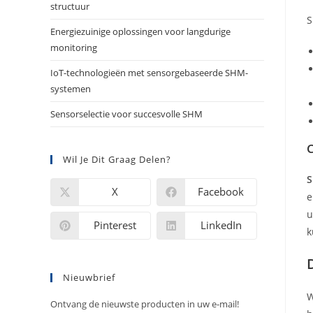
structuur
S
Energiezuinige oplossingen voor langdurige
monitoring
IoT-technologieën met sensorgebaseerde SHM-
systemen
Sensorselectie voor succesvolle SHM
C
Wil Je Dit Graag Delen?
S
X
Facebook
e
u
Pinterest
LinkedIn
k
Nieuwbrief
W
Ontvang de nieuwste producten in uw e-mail!