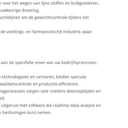
n voor het wegen van fijne stoffen en bulkgoederen,
auwkeurige dosering.
ductielijnen om de gewichtscontrole tijdens het
 de voedings- en farmaceutische industrie, waar
an de specifieke eisen van uw bedrijfsprocessen,
e technologieën en sensoren, bieden speciale
liteitscontrole en productie-efficiëntie.
weegprocessen zorgen voor snellere doorlooptijden en
it.
n uitgerust met software die realtime data-analyse en
e beslissingen kunt nemen.