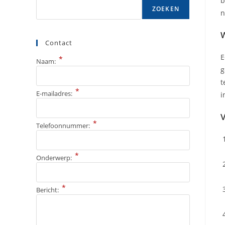
b
ZOEKEN
n
W
Contact
E
*
Naam:
g
t
*
E-mailadres:
i
V
*
Telefoonnummer:
*
Onderwerp:
*
Bericht: