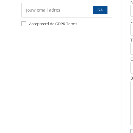
GA
E
Accepteerd de GDPR Terms
T
O
B