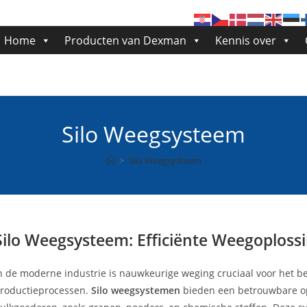
Home
Producten van Dexman
Kennis over
Silo Weegsysteem
>
Silo Weegsysteem
Silo Weegsysteem: Efficiënte Weegoplos
n de moderne industrie is nauwkeurige weging cruciaal voor het b
roductieprocessen.
Silo weegsystemen
bieden een betrouwbare op