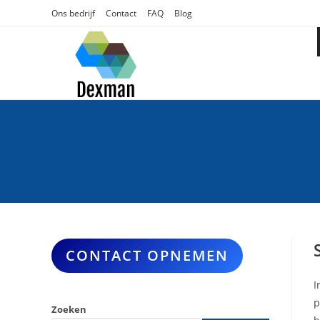
Ga
Ons bedrijf
Contact
FAQ
Blog
naar
inhoud
CONTACT OPNEMEN
I
p
Zoeken