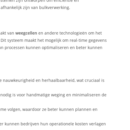
ystemen zijn ontworpen om efficiëntie en
afhankelijk zijn van bulkverwerking.
aakt van
weegcellen
en andere technologieën om het
. Dit systeem maakt het mogelijk om real-time gegevens
hun processen kunnen optimaliseren en beter kunnen
e nauwkeurigheid en herhaalbaarheid, wat cruciaal is
 nodig is voor handmatige weging en minimaliseren de
time volgen, waardoor ze beter kunnen plannen en
eer kunnen bedrijven hun operationele kosten verlagen