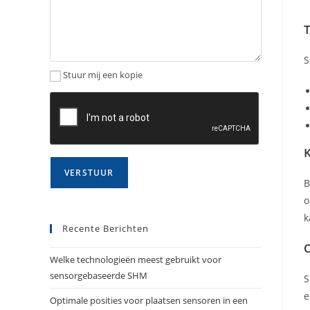
S
Stuur mij een kopie
K
B
o
k
Recente Berichten
C
Welke technologieën meest gebruikt voor
sensorgebaseerde SHM
S
e
Optimale posities voor plaatsen sensoren in een