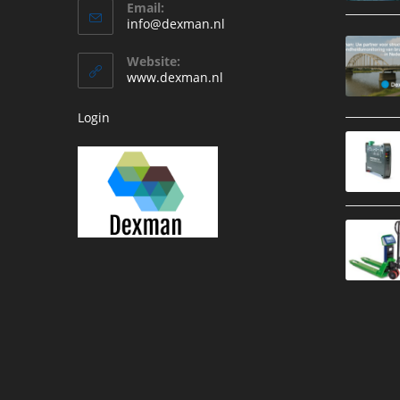
Email:
in
Opent
info@dexman.nl
je
in
je
toepassing
Website:
toepassing
www.dexman.nl
Login