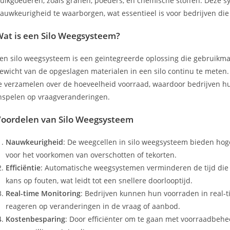
ulkgoederen, zoals granen, poeders, en chemische stoffen. Deze s
auwkeurigheid te waarborgen, wat essentieel is voor bedrijven die 
at is een Silo Weegsysteem?
en silo weegsysteem is een geïntegreerde oplossing die gebruikm
ewicht van de opgeslagen materialen in een silo continu te meten
e verzamelen over de hoeveelheid voorraad, waardoor bedrijven 
nspelen op vraagveranderingen.
oordelen van Silo Weegsysteem
Nauwkeurigheid
: De weegcellen in silo weegsysteem bieden hog
voor het voorkomen van overschotten of tekorten.
Efficiëntie
: Automatische weegsystemen verminderen de tijd die
kans op fouten, wat leidt tot een snellere doorlooptijd.
Real-time Monitoring
: Bedrijven kunnen hun voorraden in real-
reageren op veranderingen in de vraag of aanbod.
Kostenbesparing
: Door efficiënter om te gaan met voorraadbeh