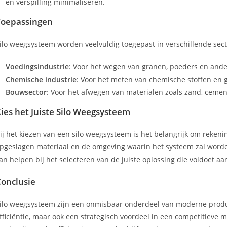
en verspilling minimaliseren.
Toepassingen
ilo weegsysteem worden veelvuldig toegepast in verschillende sec
Voedingsindustrie
: Voor het wegen van granen, poeders en ande
Chemische industrie
: Voor het meten van chemische stoffen en g
Bouwsector
: Voor het afwegen van materialen zoals zand, cemen
ies het Juiste Silo Weegsysteem
ij het kiezen van een silo weegsysteem is het belangrijk om rekeni
pgeslagen materiaal en de omgeving waarin het systeem zal word
an helpen bij het selecteren van de juiste oplossing die voldoet aa
onclusie
ilo weegsysteem zijn een onmisbaar onderdeel van moderne produc
fficiëntie, maar ook een strategisch voordeel in een competitieve