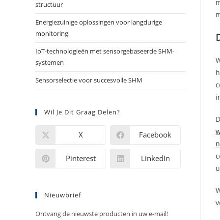
m
structuur
m
Energiezuinige oplossingen voor langdurige
monitoring
IoT-technologieën met sensorgebaseerde SHM-
W
systemen
h
Sensorselectie voor succesvolle SHM
c
i
Wil Je Dit Graag Delen?
D
w
X
Facebook
n
c
Pinterest
LinkedIn
u
W
Nieuwbrief
v
Ontvang de nieuwste producten in uw e-mail!