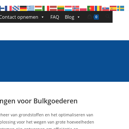
Toggle
Contact opnemen
FAQ
Blog
0
site
zoeken
singen voor Bulkgoederen
eheer van grondstoffen en het optimaliseren van
lossing voor het wegen van grote hoeveelheden