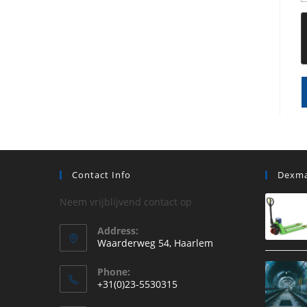
Contact Info
Dexma
Neem vrijblijvend contact op
Address:
Waarderweg 54, Haarlem
Phone:
+31(0)23-5530315
Opent