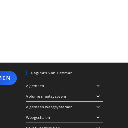
Pagina’s Van Dexman
MEN
Algemeen
Volume meetsysteem
Algemeen weegsystemen
Weegschalen