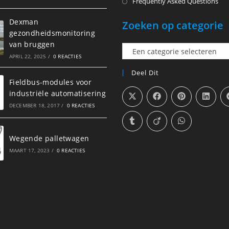
Frequently Asked Questions
Dexman
Zoeken op categorie
gezondheidsmonitoring
van bruggen
Een
APRIL 22, 2025
/
0 REACTIES
categorie
Deel Dit
selecteren
Fieldbus-modules voor
industriële automatisering
DECEMBER 18, 2017
/
0 REACTIES
Wegende palletwagen
MAART 17, 2023
/
0 REACTIES