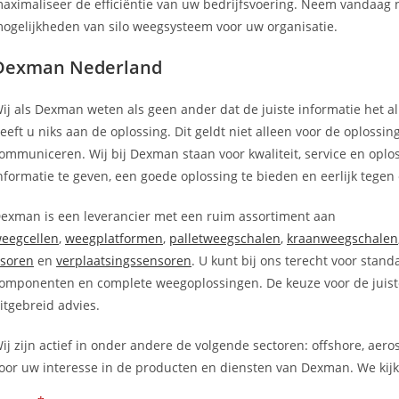
aximaliseer de efficiëntie van uw bedrijfsvoering. Neem vandaag 
ogelijkheden van silo weegsysteem voor uw organisatie.
Dexman Nederland
ij als Dexman weten als geen ander dat de juiste informatie het all
eeft u niks aan de oplossing. Dit geldt niet alleen voor de oplossi
ommuniceren. Wij bij Dexman staan voor kwaliteit, service en oploss
nformatie te geven, een goede oplossing te bieden en eerlijk tegen e
exman is een leverancier met een ruim assortiment aan
eegcellen
,
weegplatformen
,
palletweegschalen
,
kraanweegschalen
soren
en
verplaatsingssensoren
. U kunt bij ons terecht voor sta
omponenten en complete weegoplossingen. De keuze voor de juist
itgebreid advies.
ij zijn actief in onder andere de volgende sectoren: offshore, aero
oor uw interesse in de producten en diensten van Dexman. We kijke