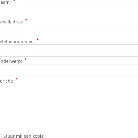
*
Naam:
*
-mailadres:
*
elefoonnummer:
*
nderwerp:
*
ericht:
Stuur mij een kopie