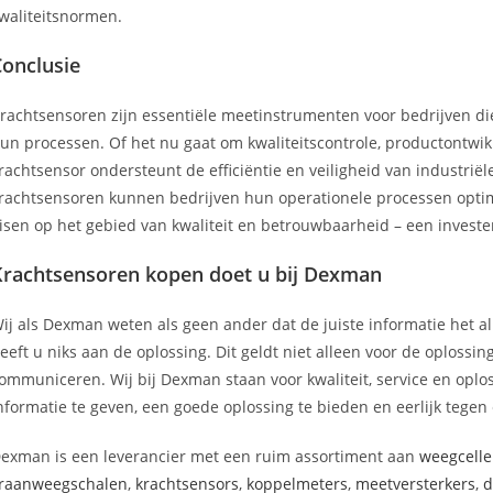
waliteitsnormen.
Conclusie
rachtsensoren zijn essentiële meetinstrumenten voor bedrijven d
un processen. Of het nu gaat om kwaliteitscontrole, productontwik
rachtsensor ondersteunt de efficiëntie en veiligheid van industrië
rachtsensoren kunnen bedrijven hun operationele processen optim
isen op het gebied van kwaliteit en betrouwbaarheid – een invester
Krachtsensoren kopen doet u bij Dexman
ij als Dexman weten als geen ander dat de juiste informatie het all
eeft u niks aan de oplossing. Dit geldt niet alleen voor de oplossi
ommuniceren. Wij bij Dexman staan voor kwaliteit, service en oploss
nformatie te geven, een goede oplossing te bieden en eerlijk tegen e
exman is een leverancier met een ruim assortiment aan
weegcell
raanweegschalen
,
krachtsensors
,
koppelmeters
,
meetversterkers
,
d