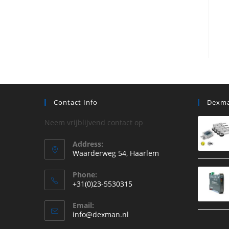
Contact Info
Dexma
Neem vrijblijvend contact op
Address:
Waarderweg 54, Haarlem
Phone:
+31(0)23-5530315
Opent
Email:
in
Opent
info@dexman.nl
je
in