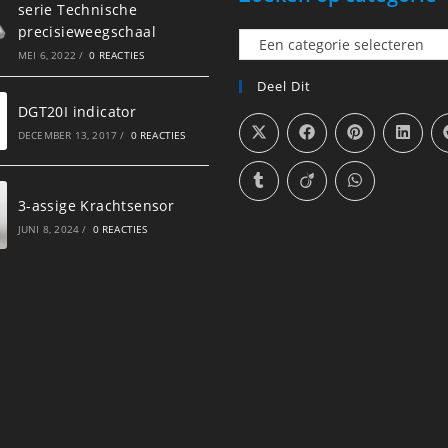
serie Technische
precisieweegschaal
Een
MEI 6, 2022
/
0 REACTIES
categorie
Deel Dit
selecteren
DGT20I indicator
DECEMBER 13, 2017
/
0 REACTIES
3-assige Krachtsensor
JUNI 8, 2024
/
0 REACTIES