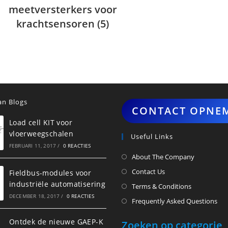
meetversterkers voor
krachtsensoren
(5)
n Blogs
CONTACT OPNE
Load cell KIT voor
vloerweegschalen
Useful Links
FEBRUARI 11, 2017
/
0 REACTIES
About The Company
Contact Us
Fieldbus-modules voor
industriële automatisering
Terms & Conditions
DECEMBER 18, 2017
/
0 REACTIES
Frequently Asked Questions
Ontdek de nieuwe GAEP-K
Zoeken op categorie