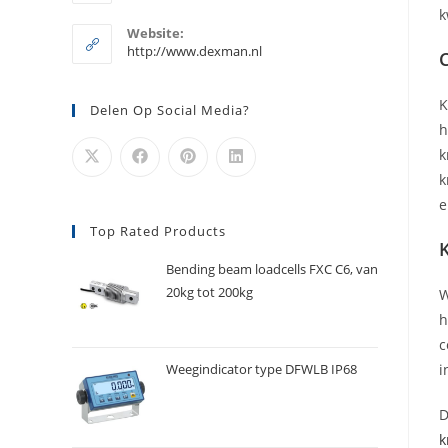
je
in
k
je
toepassing
Website:
toepassing
http://www.dexman.nl
K
Delen Op Social Media?
h
k
k
e
Top Rated Products
Bending beam loadcells FXC C6, van
20kg tot 200kg
W
h
c
i
Weegindicator type DFWLB IP68
D
k