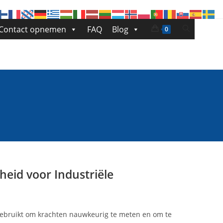
Toggle
Contact opnemen
FAQ
Blog
0
site
zoeken
eid voor Industriële
ebruikt om krachten nauwkeurig te meten en om te