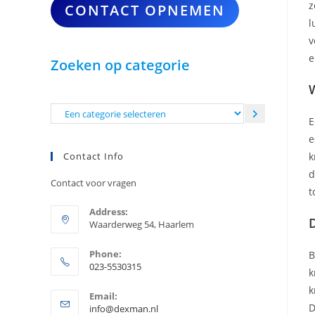
z
CONTACT OPNEMEN
l
v
e
Zoeken op categorie
Een
E
categorie
e
selecteren
k
Contact Info
d
Contact voor vragen
t
Address:
D
Waarderweg 54, Haarlem
Phone:
B
023-5530315
k
Opent
k
Email:
in
D
Opent
info@dexman.nl