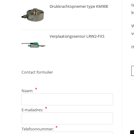
t
Drukkrachtopnemer type KM90E
k
W
v
Verplaatsingssensor LRW2-FXS
H
Contact formulier
*
Naam:
*
E-mailadres:
*
Telefoonnummer: