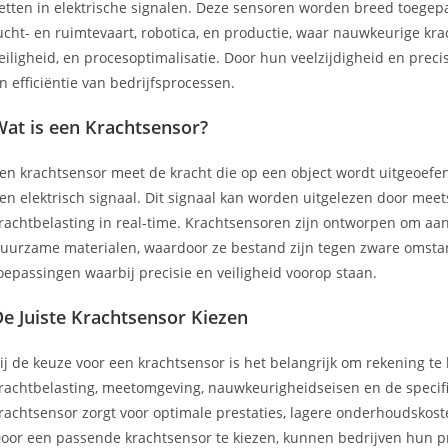
etten in elektrische signalen. Deze sensoren worden breed toegepas
ucht- en ruimtevaart, robotica, en productie, waar nauwkeurige krac
eiligheid, en procesoptimalisatie. Door hun veelzijdigheid en pre
n efficiëntie van bedrijfsprocessen.
Wat is een Krachtsensor?
en krachtsensor meet de kracht die op een object wordt uitgeoefend
en elektrisch signaal. Dit signaal kan worden uitgelezen door me
rachtbelasting in real-time. Krachtsensoren zijn ontworpen om aan
uurzame materialen, waardoor ze bestand zijn tegen zware omstan
oepassingen waarbij precisie en veiligheid voorop staan.
e Juiste Krachtsensor Kiezen
ij de keuze voor een krachtsensor is het belangrijk om rekening t
rachtbelasting, meetomgeving, nauwkeurigheidseisen en de specifie
rachtsensor zorgt voor optimale prestaties, lagere onderhoudskos
oor een passende krachtsensor te kiezen, kunnen bedrijven hun pr