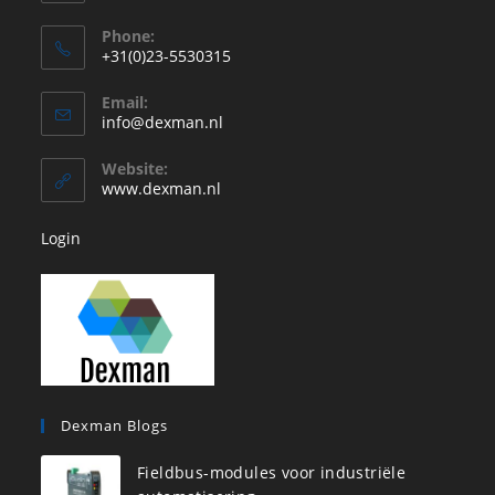
Phone:
+31(0)23-5530315
Opent
Email:
in
Opent
info@dexman.nl
je
in
je
toepassing
Website:
toepassing
www.dexman.nl
Login
Dexman Blogs
Fieldbus-modules voor industriële