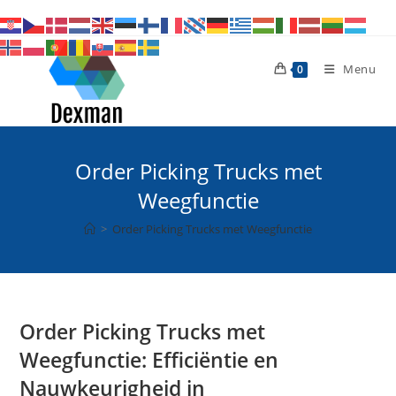
Ga
naar
inhoud
Menu
0
Order Picking Trucks met
Weegfunctie
>
Order Picking Trucks met Weegfunctie
Order Picking Trucks met
Weegfunctie: Efficiëntie en
Nauwkeurigheid in