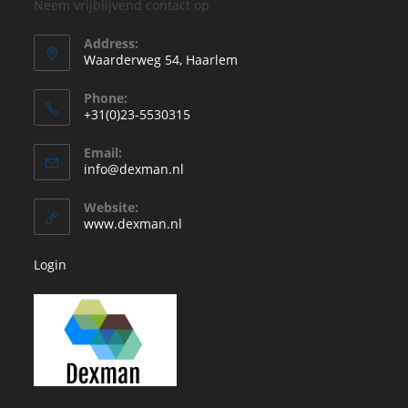
Neem vrijblijvend contact op
Address:
Waarderweg 54, Haarlem
Phone:
+31(0)23-5530315
Opent
Email:
in
Opent
info@dexman.nl
je
in
je
toepassing
Website:
toepassing
www.dexman.nl
Login