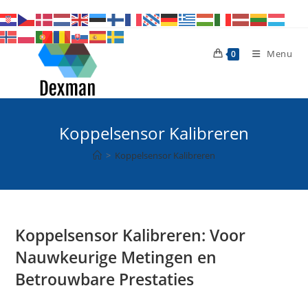
Ga
naar
inhoud
Menu
0
Koppelsensor Kalibreren
>
Koppelsensor Kalibreren
Koppelsensor Kalibreren: Voor
Nauwkeurige Metingen en
Betrouwbare Prestaties