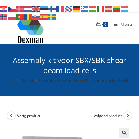
Ga
naar
inhoud
Menu
0
Assembly kit voor SBX/SBK shear
beam load cells
>
Winkel
>
Assembly kit voor SBX/SBK shear beam load cells
Vorig product
Volgend product