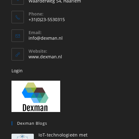
Waarderweg 54, Haarlem
Phone:
+31(0)23-5530315
Opent
Email:
in
Opent
info@dexman.nl
je
in
je
toepassing
Website:
toepassing
www.dexman.nl
Login
Dexman Blogs
IoT-technologieën met