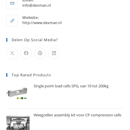
in
Opent
info@dexman.nl
je
in
je
toepassing
Website:
toepassing
http://www.dexman.nl
Delen Op Social Media?
Top Rated Products
Single point load cells SPG, van 10 tot 200kg
Weegcellen assembly kit voor CP compression cells