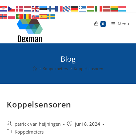
Ga
naar
inhoud
Menu
0
Blog
>
Koppelmeters
>
Koppelsensoren
Koppelsensoren
Bericht
Bericht
patrick van heijningen
juni 8, 2024
auteur:
gepubliceerd
Berichtcategorie:
Koppelmeters