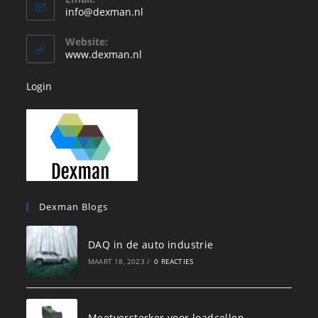
in
Opent
info@dexman.nl
je
in
je
toepassing
Website:
toepassing
www.dexman.nl
Login
Dexman Blogs
DAQ in de auto industrie
MAART 18, 2023
/
0 REACTIES
Meetversterker voor loadcellen