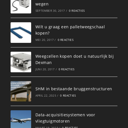
wegen
SEPTEMBER 30, 2017
/
0 REACTIES
Wilt u graag een palletweegschaal
kopen?
MEI 20, 2017
/
0 REACTIES
Weegcellen kopen doet u natuurlijk bij
Dexman
JUNI 20, 2017
/
0 REACTIES
SHM in bestaande bruggenstructuren
APRIL 22, 2025
/
0 REACTIES
Data-acquisitiesystemen voor
vliegtuigmotoren
MAART 19, 2023
/
0 REACTIES