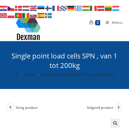
Ga
naar
inhoud
Menu
0
Single point load cells SPN , van 1
tot 200kg
>
Winkel
>
Single point load cells SPN , van 1 tot 200kg
Vorig product
Volgend product