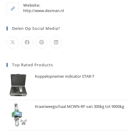
je
toepassing
Website:
toepassing
http://www.dexman.nl
Delen Op Social Media?
Top Rated Products
Koppelopnemer indicator STAR-T
Kraanweegschaal MCWN-RF van 300kg tot 9000kg