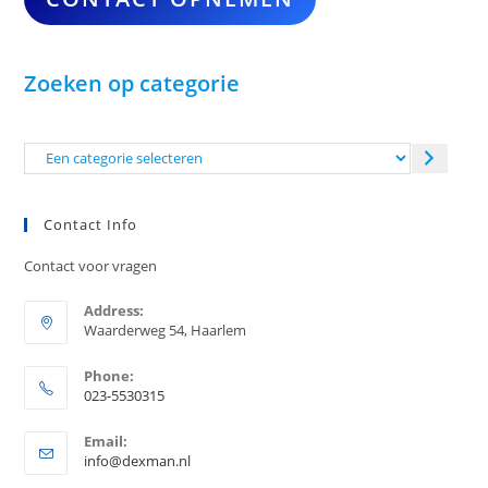
Zoeken op categorie
Een
categorie
selecteren
Contact Info
Contact voor vragen
Address:
Waarderweg 54, Haarlem
Phone:
023-5530315
Opent
Email:
in
Opent
info@dexman.nl
je
in