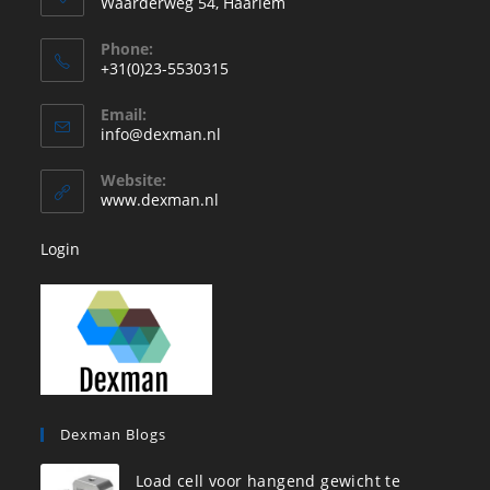
Waarderweg 54, Haarlem
Phone:
+31(0)23-5530315
Opent
Email:
in
Opent
info@dexman.nl
je
in
je
toepassing
Website:
toepassing
www.dexman.nl
Login
Dexman Blogs
Load cell voor hangend gewicht te