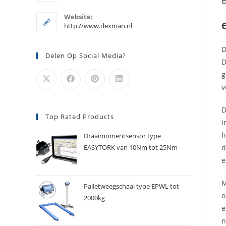
B
je
in
je
toepassing
Website:
toepassing
http://www.dexman.nl
D
Delen Op Social Media?
D
g
v
D
Top Rated Products
i
h
Draaimomentsensor type
d
EASYTORK van 10Nm tot 25Nm
e
M
Palletweegschaal type EPWL tot
o
2000kg
e
n