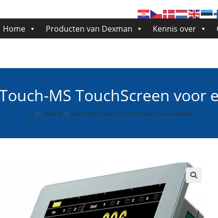
Home
Producten van Dexman
Kennis over
Touch-MS TouchScreen voor 
>
Winkel
>
eNodTouch-MS TouchScreen voor eNod4