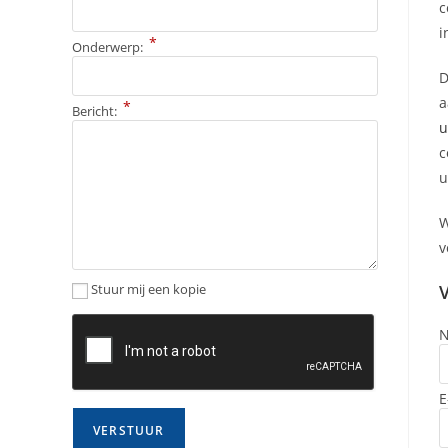
c
i
*
Onderwerp:
D
*
Bericht:
u
c
u
W
v
V
Stuur mij een kopie
E