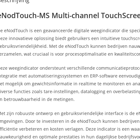
eschrijving
eNodTouch-MS Multi-channel TouchScre
e eNodTouch is een geavanceerde digitale weegindicator die speci
eze innovatieve oplossing biedt gebruikers een intuïtieve touchsc
ebruiksvriendelijkheid. Met de eNodTouch kunnen bedrijven nauw
erzamelen, wat cruciaal is voor procesoptimalisatie en kwaliteitsco
eze weegindicator ondersteunt verschillende communicatieprotoc
ntegratie met automatiseringssystemen en ERP-software eenvoudig 
et mogelijk om gewichtsinformatie in realtime te monitoren en an
iverse functies zoals tare-instellingen, datalogging en overbelasti
n betrouwbaarheid in de metingen.
et zijn robuuste ontwerp en gebruiksvriendelijke interface is de 
mgevingen. Door te investeren in de eNodTouch kunnen bedrijven
fficiëntie verbeteren en kosten verlagen. Deze indicator is een waa
auwkeurigheid en optimale prestaties in hun dagelijkse bedrijfsvo