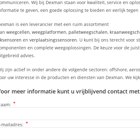
ommuniceren. Wij bij Dexman staan voor kwaliteit, service en oploss
nformatie te geven, een goede oplossing te bieden en eerlijk tegen e
exman is een leverancier met een ruim assortiment
aan
weegcellen
,
weegplatformen
,
palletweegschalen
,
kraanweegsch
ksensoren
en
verplaatsingssensoren
. U kunt bij ons terecht voor
omponenten en complete weegoplossingen. De keuze voor de juist
itgebreid advies.
ij zijn actief in onder andere de volgende sectoren: offshore, aero
oor uw interesse in de producten en diensten van Dexman. We kijke
oor meer informatie kunt u vrijblijvend contact m
*
Naam:
*
-mailadres: