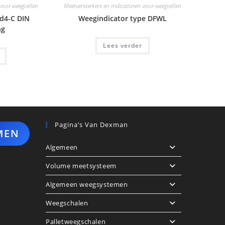
 voor weegcellen
Meetversterkers en indicatoren voor weegcellen
d4-C DIN
Weegindicator type DFWL
ng
Lees verder
Pagina’s Van Dexman
MEN
Algemeen
Volume meetsysteem
Algemeen weegsystemen
Weegschalen
Palletweegschalen