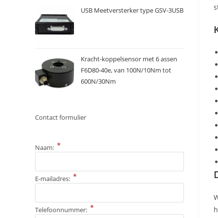
s
USB Meetversterker type GSV-3USB
Kracht-koppelsensor met 6 assen
F6D80-40e, van 100N/10Nm tot
600N/30Nm
Contact formulier
*
Naam:
*
E-mailadres:
W
*
h
Telefoonnummer: