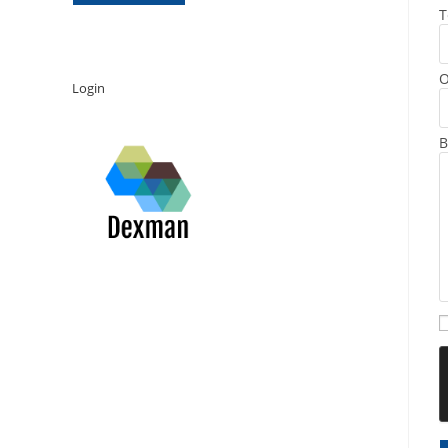
T
O
Login
B