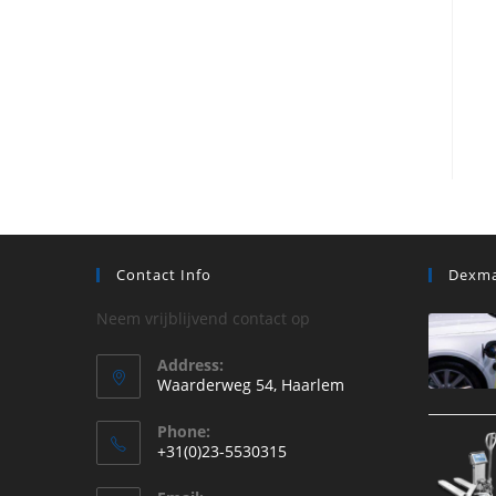
Contact Info
Dexma
Neem vrijblijvend contact op
Address:
Waarderweg 54, Haarlem
Phone:
+31(0)23-5530315
Opent