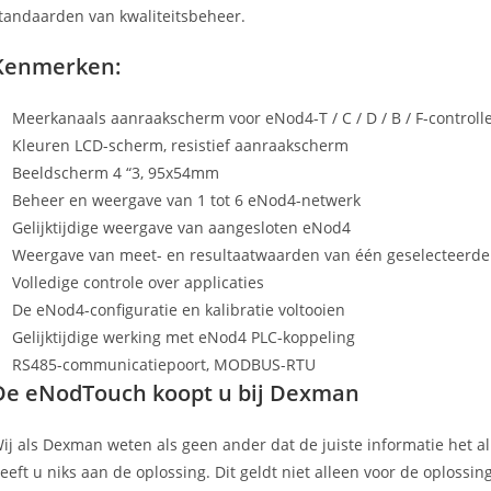
tandaarden van kwaliteitsbeheer.
Kenmerken:
Meerkanaals aanraakscherm voor eNod4-T / C / D / B / F-controll
Kleuren LCD-scherm, resistief aanraakscherm
Beeldscherm 4 “3, 95x54mm
Beheer en weergave van 1 tot 6 eNod4-netwerk
Gelijktijdige weergave van aangesloten eNod4
Weergave van meet- en resultaatwaarden van één geselecteerd
Volledige controle over applicaties
De eNod4-configuratie en kalibratie voltooien
Gelijktijdige werking met eNod4 PLC-koppeling
RS485-communicatiepoort, MODBUS-RTU
De eNodTouch koopt u bij Dexman
ij als Dexman weten als geen ander dat de juiste informatie het all
eeft u niks aan de oplossing. Dit geldt niet alleen voor de oplossi