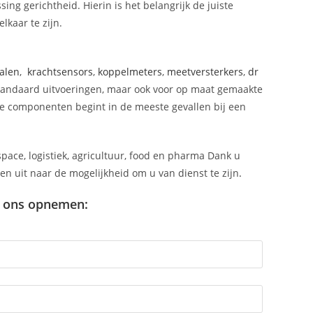
ing gerichtheid. Hierin is het belangrijk de juiste
lkaar te zijn.
alen
,
krachtsensors
,
koppelmeters
,
meetversterkers
,
dr
 standaard uitvoeringen, maar ook voor op maat gemaakte
e componenten begint in de meeste gevallen bij een
space, logistiek, agricultuur, food en pharma Dank u
n uit naar de mogelijkheid om u van dienst te zijn
.
et ons opnemen: