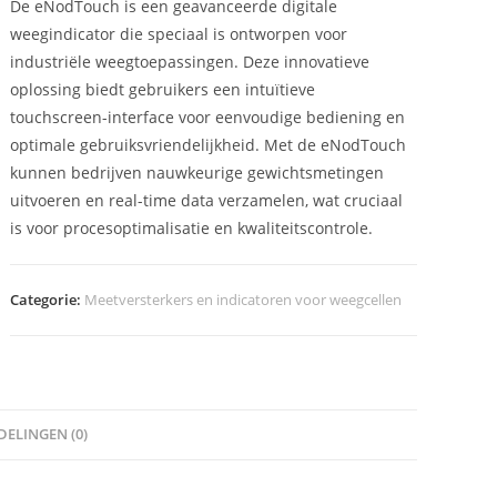
De eNodTouch is een geavanceerde digitale
weegindicator die speciaal is ontworpen voor
industriële weegtoepassingen. Deze innovatieve
oplossing biedt gebruikers een intuïtieve
touchscreen-interface voor eenvoudige bediening en
optimale gebruiksvriendelijkheid. Met de eNodTouch
kunnen bedrijven nauwkeurige gewichtsmetingen
uitvoeren en real-time data verzamelen, wat cruciaal
is voor procesoptimalisatie en kwaliteitscontrole.
Categorie:
Meetversterkers en indicatoren voor weegcellen
ELINGEN (0)