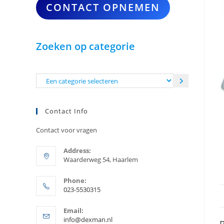
CONTACT OPNEMEN
Zoeken op categorie
Een
categorie
selecteren
Contact Info
Contact voor vragen
Address:
Waarderweg 54, Haarlem
Phone:
023-5530315
Opent
Email:
in
Opent
info@dexman.nl