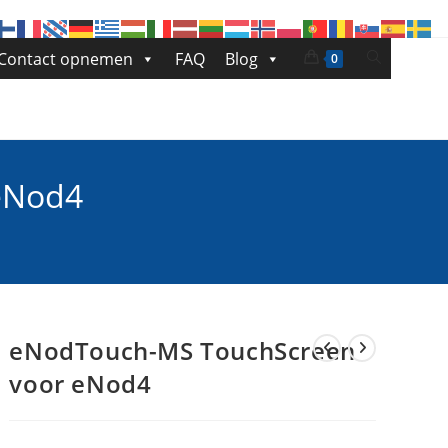
Toggle
Contact opnemen
FAQ
Blog
0
site
zoeken
eNod4
eNodTouch-MS TouchScreen
voor eNod4