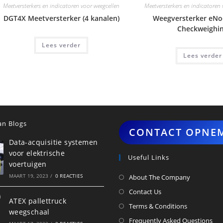
Meetversterkers en indicatoren voor weegcellen
Meetversterkers en indicatoren
DGT4X Meetversterker (4 kanalen)
Weegversterker eNo
Checkweighi
Lees verder
Lees verder
n Blogs
CONTACT OPNE
Data-acquisitie systemen
voor elektrische
Useful Links
voertuigen
MAART 19, 2023
/
0 REACTIES
About The Company
Contact Us
ATEX pallettruck
Terms & Conditions
weegschaal
Frequently Asked Questions