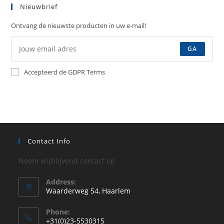
Nieuwbrief
Ontvang de nieuwste producten in uw e-mail!
GA
Accepteerd de GDPR Terms
Contact Info
Neem vrijblijvend contact op
Address:
Waarderweg 54, Haarlem
Phone:
+31(0)23-5530315