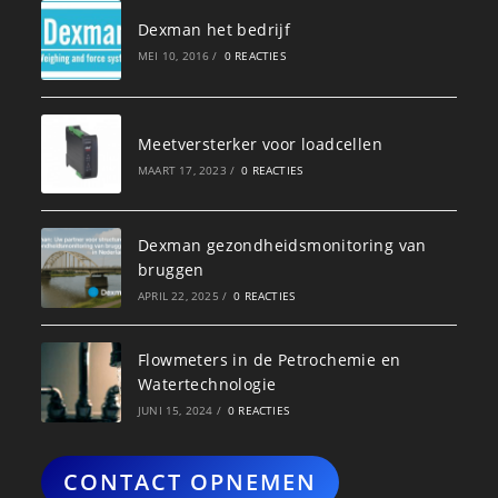
Dexman het bedrijf
MEI 10, 2016
/
0 REACTIES
Meetversterker voor loadcellen
MAART 17, 2023
/
0 REACTIES
Dexman gezondheidsmonitoring van
bruggen
APRIL 22, 2025
/
0 REACTIES
Flowmeters in de Petrochemie en
Watertechnologie
JUNI 15, 2024
/
0 REACTIES
CONTACT OPNEMEN