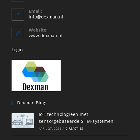
Opent
Email:
in
Opent
info@dexman.nl
je
in
je
toepassing
Website:
toepassing
www.dexman.nl
Login
Dexman Blogs
IoT-technologieën met
sensorgebaseerde SHM-systemen
APRIL 27, 2025
/
0 REACTIES