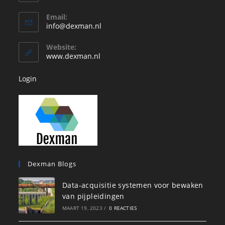
Opent
Email:
in
Opent
info@dexman.nl
je
in
je
toepassing
Website:
toepassing
www.dexman.nl
Login
Dexman Blogs
Data-acquisitie systemen voor bewaken
van pijpleidingen
MAART 19, 2023
/
0 REACTIES