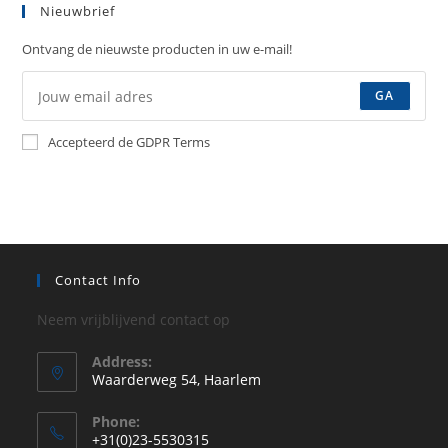
Nieuwbrief
Ontvang de nieuwste producten in uw e-mail!
GA
Accepteerd de GDPR Terms
Contact Info
Neem vrijblijvend contact op
Address:
Waarderweg 54, Haarlem
Phone:
+31(0)23-5530315