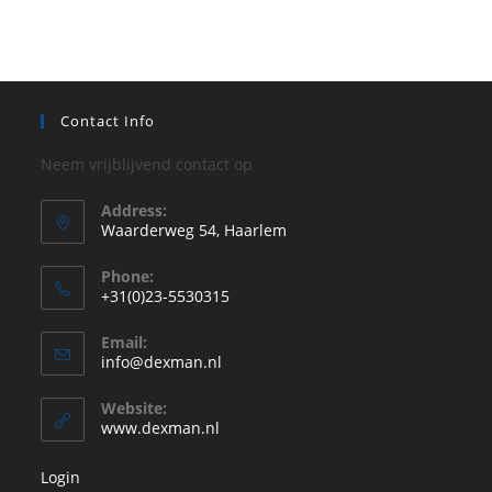
Contact Info
Neem vrijblijvend contact op
Address:
Waarderweg 54, Haarlem
Phone:
+31(0)23-5530315
Opent
Email:
in
Opent
info@dexman.nl
je
in
je
toepassing
Website:
toepassing
www.dexman.nl
Login