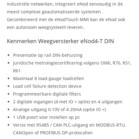
industriële netwerken, integreert eNod eenvoudig in de
meest complexe geautomatiseerde systemen .
Gecombineerd met de eNodTouch MMI kan de eNod ook
een autonoom weegsysteem leveren
.
Kenmerken Weegversterker eNod4-T DIN
Presentatie op rail DIN-behuizing
Juridische metrologiecertificering volgens OIML R76, R51,
R61
Maximaal 8 load-gauge loadcellen
Load cell failure detection device
Programmeerbare digitale filters
2 digitale ingangen (4 met IO + optie) en 4 uitgangen
Analoge uitgang 0-10V of 4-20mA (optie IO +)
1 USB-poort voor instellen op pc
Versie met RS485 / CAN PLC-uitgang en MODBUS-RTU,
CANOpen of PROFIBUS-DP-protocollen