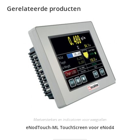
Gerelateerde producten
Meetversterkers en indicatoren voor weegcellen
eNodTouch-ML TouchScreen voor eNod4