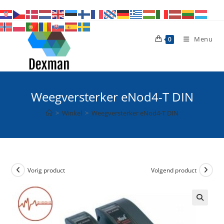
Ga
naar
inhoud
Menu
0
Weegversterker eNod4-T DIN
>
Winkel
>
Weegversterker eNod4-T DIN
Vorig product
Volgend product