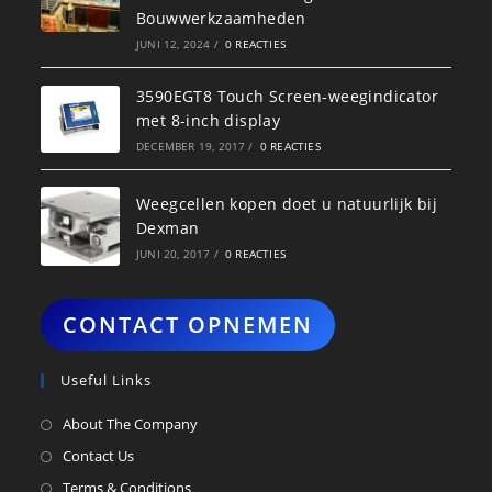
Bouwwerkzaamheden
JUNI 12, 2024
/
0 REACTIES
3590EGT8 Touch Screen-weegindicator
met 8-inch display
DECEMBER 19, 2017
/
0 REACTIES
Weegcellen kopen doet u natuurlijk bij
Dexman
JUNI 20, 2017
/
0 REACTIES
CONTACT OPNEMEN
Useful Links
About The Company
Contact Us
Terms & Conditions