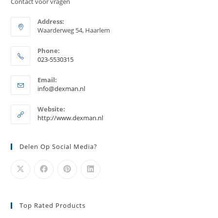
Contact voor vragen
Address:
Waarderweg 54, Haarlem
Phone:
023-5530315
Opent
Email:
in
Opent
info@dexman.nl
je
in
je
toepassing
Website:
toepassing
http://www.dexman.nl
Delen Op Social Media?
Top Rated Products