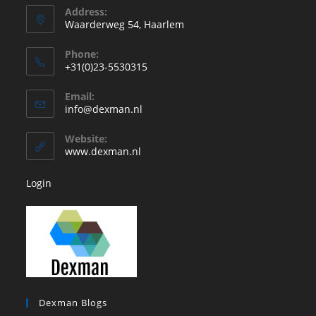
Address:
Waarderweg 54, Haarlem
Phone:
+31(0)23-5530315
Opent
Email:
in
Opent
info@dexman.nl
je
in
je
toepassing
Website:
toepassing
www.dexman.nl
Login
Dexman Blogs