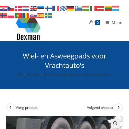
Ga
naar
inhoud
Menu
0
Wiel- en Asweegpads voor
Vrachtauto’s
>
Winkel
>
Wiel- en Asweegpads voor Vrachtauto’s
Vorig product
Volgend product