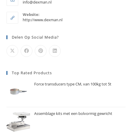
Opent
info@dexman.nl
je
in
je
toepassing
Website:
toepassing
http://www.dexman.nl
Delen Op Social Media?
Top Rated Products
Force transducers type CM, van 100kg tot 5t
Assemblage kits met een bolvormig gewricht