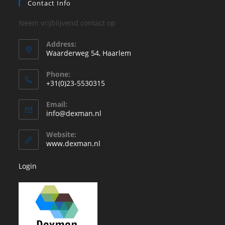
Contact Info
Neem vrijblijvend contact op
Address:
Waarderweg 54, Haarlem
Phone:
+31(0)23-5530315
Opent
Email:
in
Opent
info@dexman.nl
je
in
je
toepassing
Website:
toepassing
www.dexman.nl
Login