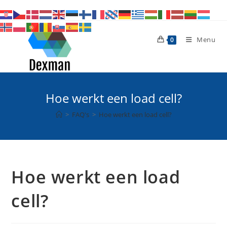
Ga
naar
inhoud
Menu
0
Hoe werkt een load cell?
>
FAQ's
>
Hoe werkt een load cell?
Hoe werkt een load
cell?