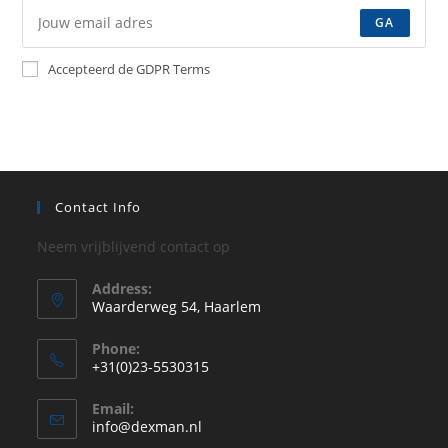
GA
Accepteerd de GDPR Terms
Contact Info
Neem vrijblijvend contact op
Address:
Waarderweg 54, Haarlem
Phone:
+31(0)23-5530315
Opent
Email:
in
Opent
info@dexman.nl
je
in