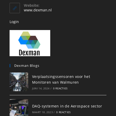
je
toepassing
Website:
toepassing
www.dexman.nl
Login
Dexman Blogs
Verplaatsingssensoren voor het
Monitoren van Walmuren
JUNI 14, 2024
/
0 REACTIES
DAQ-systemen in de Aerospace sector
MAART 18, 2023
/
0 REACTIES