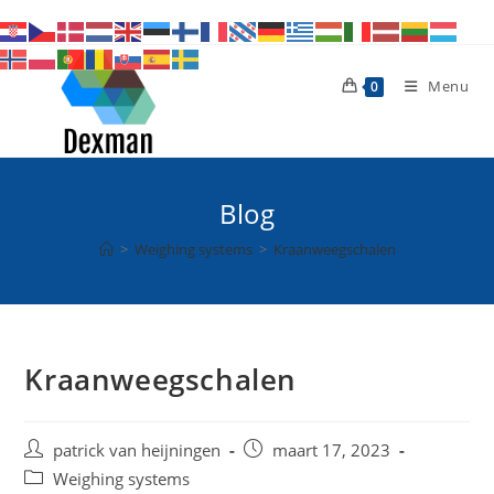
Ga
naar
inhoud
Menu
0
Blog
>
Weighing systems
>
Kraanweegschalen
Kraanweegschalen
Bericht
Bericht
patrick van heijningen
maart 17, 2023
auteur:
gepubliceerd
Berichtcategorie:
Weighing systems