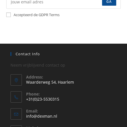
GA
Accepteerd de GDPR Terms
Contact Info
Neem vrijblijvend contact op
Address:
Waarderweg 54, Haarlem
Phone:
+31(0)23-5530315
Opent
Email:
in
Opent
info@dexman.nl
je
in
je
toepassing