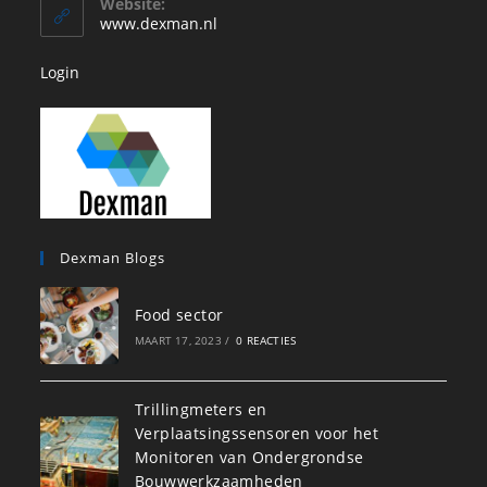
Website:
toepassing
www.dexman.nl
Login
Dexman Blogs
Food sector
MAART 17, 2023
/
0 REACTIES
Trillingmeters en
Verplaatsingssensoren voor het
Monitoren van Ondergrondse
Bouwwerkzaamheden