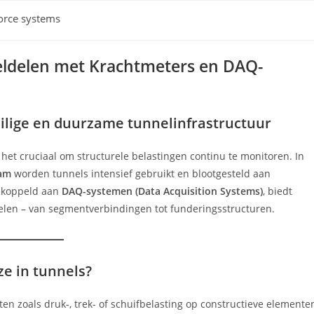
htcategorie:
orce systems
eldelen met Krachtmeters en DAQ-
veilige en duurzame tunnelinfrastructuur
s het cruciaal om structurele belastingen continu te monitoren. In
dam
worden tunnels intensief gebruikt en blootgesteld aan
ekoppeld aan
DAQ-systemen (Data Acquisition Systems)
, biedt
delen – van segmentverbindingen tot funderingsstructuren.
e in tunnels?
en zoals druk-, trek- of schuifbelasting op constructieve elemente