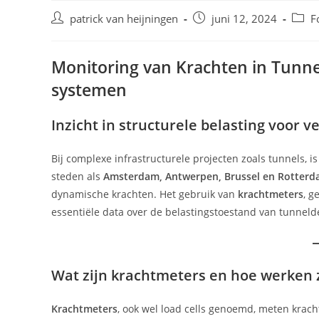
Bericht
Bericht
Beric
patrick van heijningen
juni 12, 2024
F
auteur:
gepubliceerd
op:
Monitoring van Krachten in Tunn
systemen
Inzicht in structurele belasting voor 
Bij complexe infrastructurele projecten zoals tunnels, i
steden als
Amsterdam, Antwerpen, Brussel en Rotter
dynamische krachten. Het gebruik van
krachtmeters
, g
essentiële data over de belastingstoestand van tunnel
Wat zijn krachtmeters en hoe werken z
Krachtmeters
, ook wel load cells genoemd, meten kracht