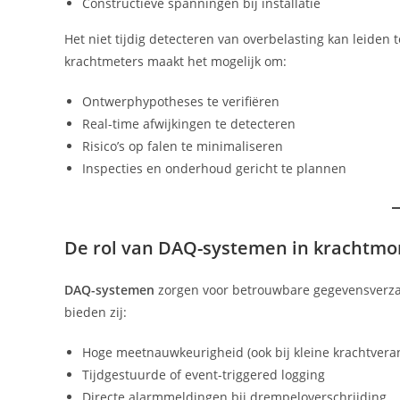
Constructieve spanningen bij installatie
Het niet tijdig detecteren van overbelasting kan leiden
krachtmeters maakt het mogelijk om:
Ontwerphypotheses te verifiëren
Real-time afwijkingen te detecteren
Risico’s op falen te minimaliseren
Inspecties en onderhoud gericht te plannen
De rol van DAQ-systemen in krachtmo
DAQ-systemen
zorgen voor betrouwbare gegevensverza
bieden zij:
Hoge meetnauwkeurigheid (ook bij kleine krachtvera
Tijdgestuurde of event-triggered logging
Directe alarmmeldingen bij drempeloverschrijding