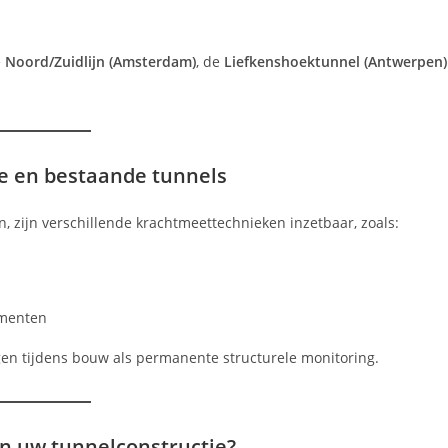
e
Noord/Zuidlijn (Amsterdam)
, de
Liefkenshoektunnel (Antwerpen)
e en bestaande tunnels
, zijn verschillende krachtmeettechnieken inzetbaar, zoals:
gmenten
ngen tijdens bouw als permanente structurele monitoring.
n uw tunnelconstructie?