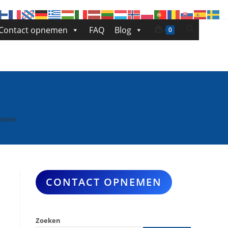
Toggle
Contact opnemen
FAQ
Blog
0
site
zoeken
delen
CONTACT OPNEMEN
Zoeken