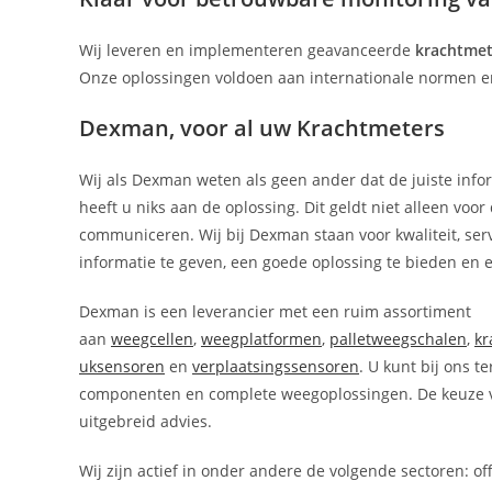
Wij leveren en implementeren geavanceerde
krachtme
Onze oplossingen voldoen aan internationale normen en 
Dexman, voor al uw Krachtmeters
Wij als Dexman weten als geen ander dat de juiste inform
heeft u niks aan de oplossing. Dit geldt niet alleen voo
communiceren. Wij bij Dexman staan voor kwaliteit, servi
informatie te geven, een goede oplossing te bieden en eer
Dexman is een leverancier met een ruim assortiment
aan
weegcellen
,
weegplatformen
,
palletweegschalen
,
kr
uksensoren
en
verplaatsingssensoren
. U kunt bij ons 
componenten en complete weegoplossingen. De keuze vo
uitgebreid advies.
Wij zijn actief in onder andere de volgende sectoren: of