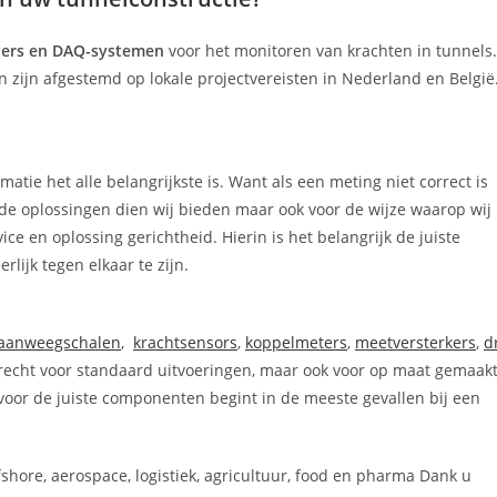
ters en DAQ-systemen
voor het monitoren van krachten in tunnels.
zijn afgestemd op lokale projectvereisten in Nederland en België
atie het alle belangrijkste is. Want als een meting niet correct is
r de oplossingen dien wij bieden maar ook voor de wijze waarop wij
ce en oplossing gerichtheid. Hierin is het belangrijk de juiste
lijk tegen elkaar te zijn.
aanweegschalen
,
krachtsensors
,
koppelmeters
,
meetversterkers
,
d
terecht voor standaard uitvoeringen, maar ook voor op maat gemaak
or de juiste componenten begint in de meeste gevallen bij een
fshore, aerospace, logistiek, agricultuur, food en pharma Dank u