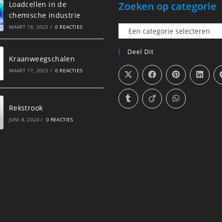
Loadcellen in de
Zoeken op categorie
chemische industrie
MAART 18, 2023
/
0 REACTIES
Een
categorie
Deel Dit
selecteren
Kraanweegschalen
MAART 17, 2023
/
0 REACTIES
Rekstrook
JUNI 8, 2024
/
0 REACTIES