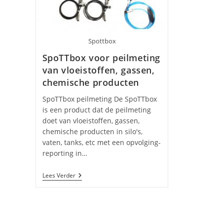
Spottbox
SpoTTbox voor peilmeting
van vloeistoffen, gassen,
chemische producten
SpoTTbox peilmeting De SpoTTbox
is een product dat de peilmeting
doet van vloeistoffen, gassen,
chemische producten in silo's,
vaten, tanks, etc met een opvolging-
reporting in…
SpoTTbox
Lees Verder
Voor
Peilmeting
Van
Vloeistoffen,
Gassen,