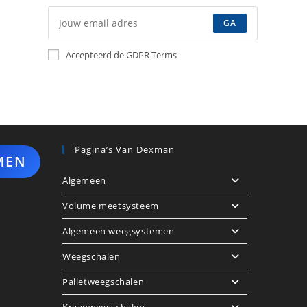
GA
Accepteerd de GDPR Terms
Pagina’s Van Dexman
MEN
Algemeen
Volume meetsysteem
Algemeen weegsystemen
Weegschalen
Palletweegschalen
Kraanweegschalen