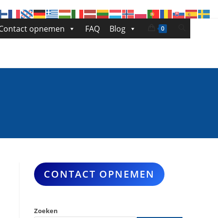
Toggle
Contact opnemen
FAQ
Blog
0
site
zoeken
CONTACT OPNEMEN
Zoeken