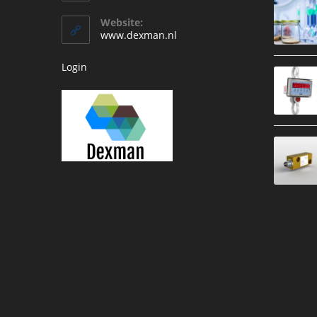
je
in
je
toepassing
Website:
toepassing
www.dexman.nl
Login