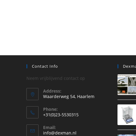
Contact Info
Dexma
Neem vrijblijvend contact op
Address:
Waarderweg 54, Haarlem
Phone:
+31(0)23-5530315
Opent
Email:
in
Opent
info@dexman.nl