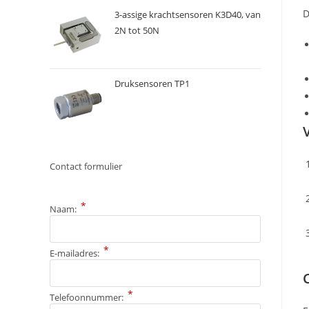
D
3-assige krachtsensoren K3D40, van
2N tot 50N
Druksensoren TP1
Contact formulier
*
Naam:
*
E-mailadres:
*
Telefoonnummer: