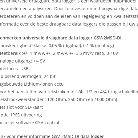
en universele draagbare data logger is een waardevol hulpmiddel 
erzamelen en analyseren. Door te investeren in hoogwaardige data 
erbeteren en voldoen aan de eisen van regelgeving en kwaliteits
nformatie over de beste draagbare data loggers die passen bij uw 
enmerken universele draagbare data logger GSV-2MSD-DI
auwkeurigheidsklasse: 0,05 % (digitaal), 0,1 % (analoog)
eetbereik :+/- 1 mV/V, +/- 2 mV/V, +/- 3,5 mV/V resp. 0-10V
naloge uitgang: +/- 5V
nterfaces: USB
plossend vermogen: 24 bit
ngebouwde Lithium-ionen accu
oor het aansluiten van rekstroken in 1/4-, 1/2 en 4/4 brugschakel
rekstrookweerstanden: 120 Ohm, 350 Ohm en 1000 Ohm)
et slot voor SD-kaart
ptie: IP65 uitvoering
nclusief software GSV-control
ink voor meer informatie GSV-2MSD-DI data logger