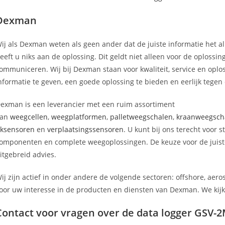
Dexman
ij als Dexman weten als geen ander dat de juiste informatie het all
eeft u niks aan de oplossing. Dit geldt niet alleen voor de oplossi
ommuniceren. Wij bij Dexman staan voor kwaliteit, service en oploss
nformatie te geven, een goede oplossing te bieden en eerlijk tegen e
exman is een leverancier met een ruim assortiment
aan
weegcellen
,
weegplatformen
,
palletweegschalen
,
kraanweegsch
ksensoren
en
verplaatsingssensoren
. U kunt bij ons terecht voor
omponenten en complete weegoplossingen. De keuze voor de juist
itgebreid advies.
ij zijn actief in onder andere de volgende sectoren: offshore, aero
oor uw interesse in de producten en diensten van Dexman. We kijke
Contact voor vragen over de data logger GSV-