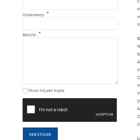
E
v
*
Onderwerp:
v
i
*
Bericht:
K
N
M
A
I
O
I
Stuur mij een kopie
V
(
M
O
I
L