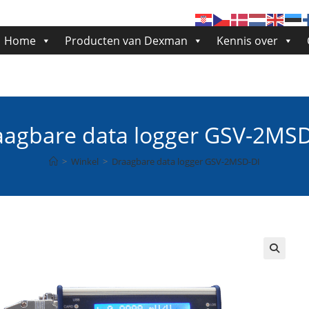
Home
Producten van Dexman
Kennis over
aagbare data logger GSV-2MSD
>
Winkel
>
Draagbare data logger GSV-2MSD-DI