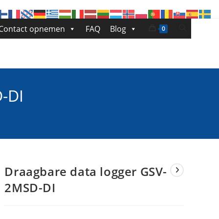
Toggle
Contact opnemen
FAQ
Blog
0
site
zoeken
-DI
Draagbare data logger GSV-
2MSD-DI