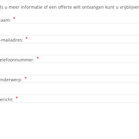
ls u meer informatie of een offerte wilt ontvangen kunt u vrijblijv
*
Naam:
*
-mailadres:
*
elefoonnummer:
*
nderwerp:
*
ericht: