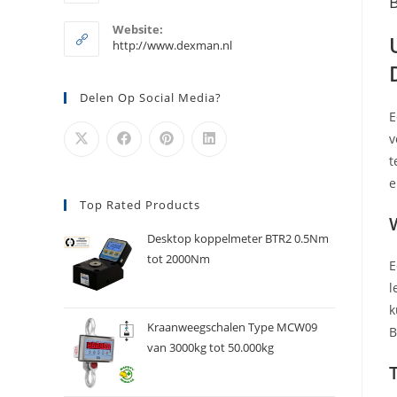
B
je
in
je
toepassing
Website:
toepassing
http://www.dexman.nl
Delen Op Social Media?
E
v
t
e
Top Rated Products
Desktop koppelmeter BTR2 0.5Nm
tot 2000Nm
E
l
k
Kraanweegschalen Type MCW09
B
van 3000kg tot 50.000kg