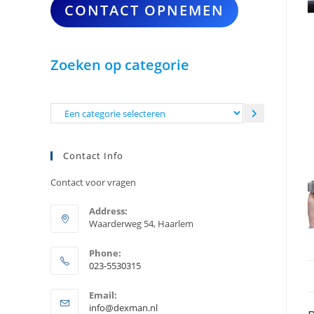
CONTACT OPNEMEN
Zoeken op categorie
Een
categorie
selecteren
Contact Info
Contact voor vragen
Address:
Waarderweg 54, Haarlem
Phone:
023-5530315
Opent
Email:
in
Opent
info@dexman.nl