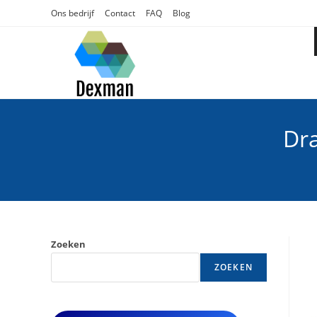
Ga
Ons bedrijf
Contact
FAQ
Blog
naar
inhoud
Dr
Zoeken
ZOEKEN