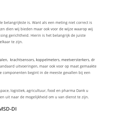
e belangrijkste is. Want als een meting niet correct is
ngen dien wij bieden maar ook voor de wijze waarop wij
ing gerichtheid. Hierin is het belangrijk de juiste
lkaar te zijn.
alen
,
krachtsensors
,
koppelmeters
,
meetversterkers
,
dr
 standaard uitvoeringen, maar ook voor op maat gemaakte
e componenten begint in de meeste gevallen bij een
space, logistiek, agricultuur, food en pharma Dank u
n uit naar de mogelijkheid om u van dienst te zijn
.
2MSD-DI