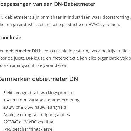
Toepassingen van een DN-Debietmeter
N-debietmeters zijn onmisbaar in industrieën waar doorstroming
lie- en gasindustrie, chemische productie en HVAC-systemen.
Conclusie
Een
debietmeter DN
is een cruciale investering voor bedrijven die s
oor de juiste DN-keuze en meterselectie kan elke organisatie vol
oorstromingscontrole garanderen.
Kenmerken debietmeter DN
Elektromagnetisch werkingsprincipe
15-1200 mm variabele diametermeting
±0,2% of ± 0,5% nauwkeurigheid
Analoge of digitale uitgangsopties
220VAC of 24VDC voeding
IP65 beschermingsklasse