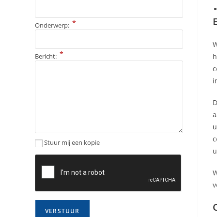
*
Onderwerp:
W
*
h
Bericht:
c
i
D
u
c
Stuur mij een kopie
u
W
v