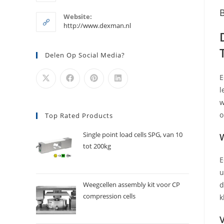
je
in
B
je
toepassing
Website:
toepassing
http://www.dexman.nl
Delen Op Social Media?
l
w
o
Top Rated Products
Single point load cells SPG, van 10
tot 200kg
E
u
d
Weegcellen assembly kit voor CP
compression cells
k