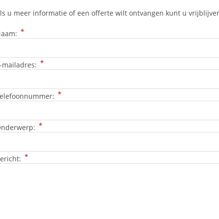
ls u meer informatie of een offerte wilt ontvangen kunt u vrijblijv
*
Naam:
*
-mailadres:
*
elefoonnummer:
*
nderwerp:
*
ericht: