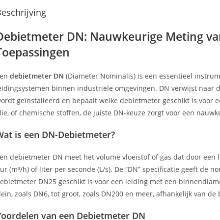
eschrijving
Debietmeter DN: Nauwkeurige Meting van
Toepassingen
Een
debietmeter DN
(Diameter Nominalis) is een essentieel instru
eidingsystemen binnen industriële omgevingen. DN verwijst naar 
ordt geïnstalleerd en bepaalt welke debietmeter geschikt is voor e
lie, of chemische stoffen, de juiste DN-keuze zorgt voor een nauw
Wat is een DN-Debietmeter?
en debietmeter DN meet het volume vloeistof of gas dat door een l
ur (m³/h) of liter per seconde (L/s). De “DN” specificatie geeft de
ebietmeter DN25 geschikt is voor een leiding met een binnendia
lein, zoals DN6, tot groot, zoals DN200 en meer, afhankelijk van de 
Voordelen van een Debietmeter DN