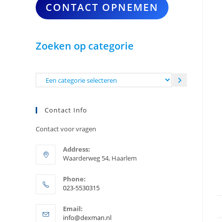
CONTACT OPNEMEN
Zoeken op categorie
Een
categorie
selecteren
Contact Info
Contact voor vragen
Address:
Waarderweg 54, Haarlem
Phone:
023-5530315
Opent
Email:
in
Opent
info@dexman.nl