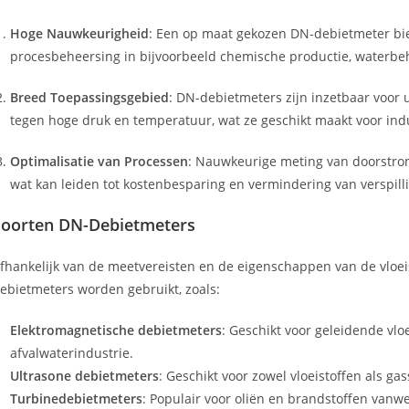
Hoge Nauwkeurigheid
: Een op maat gekozen DN-debietmeter bie
procesbeheersing in bijvoorbeeld chemische productie, waterbe
Breed Toepassingsgebied
: DN-debietmeters zijn inzetbaar voor 
tegen hoge druk en temperatuur, wat ze geschikt maakt voor ind
Optimalisatie van Processen
: Nauwkeurige meting van doorstrom
wat kan leiden tot kostenbesparing en vermindering van verspill
Soorten DN-Debietmeters
fhankelijk van de meetvereisten en de eigenschappen van de vloei
ebietmeters worden gebruikt, zoals:
Elektromagnetische debietmeters
: Geschikt voor geleidende vlo
afvalwaterindustrie.
Ultrasone debietmeters
: Geschikt voor zowel vloeistoffen als g
Turbinedebietmeters
: Populair voor oliën en brandstoffen vanw