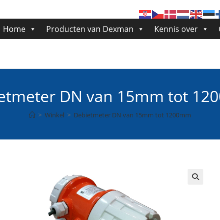
Home
Producten van Dexman
Kennis over
etmeter DN van 15mm tot 1
>
Winkel
>
Debietmeter DN van 15mm tot 1200mm