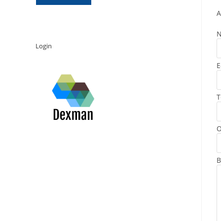
A
Login
E
T
O
B