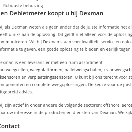
Robuuste behuizing
Een Debietmeter koopt u bij Dexman
ij als Dexman weten als geen ander dat de juiste informatie het all
eeft u niks aan de oplossing. Dit geldt niet alleen voor de oplossi
ommuniceren. Wij bij Dexman staan voor kwaliteit, service en oploss
nformatie te geven, een goede oplossing te bieden en eerlijk tegen e
exman is een leverancier met een ruim assortiment
aan
weegcellen
,
weegplatformen
,
palletweegschalen
,
kraanweegsch
ksensoren
en
verplaatsingssensoren
. U kunt bij ons terecht voor
omponenten en complete weegoplossingen. De keuze voor de juist
itgebreid advies.
ij zijn actief in onder andere de volgende sectoren: offshore, aero
oor uw interesse in de producten en diensten van Dexman. We kijke
Contact