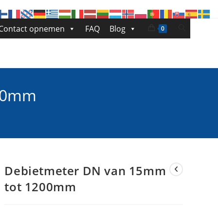
Toggle
Contact opnemen
FAQ
Blog
0
site
zoeken
200mm
Debietmeter DN van 15mm
tot 1200mm