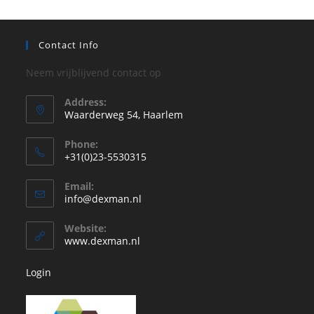
Contact Info
Neem vrijblijvend contact op
Address:
Waarderweg 54, Haarlem
Phone:
+31(0)23-5530315
Opent
Email:
in
Opent
info@dexman.nl
je
in
je
toepassing
Website:
toepassing
www.dexman.nl
Login