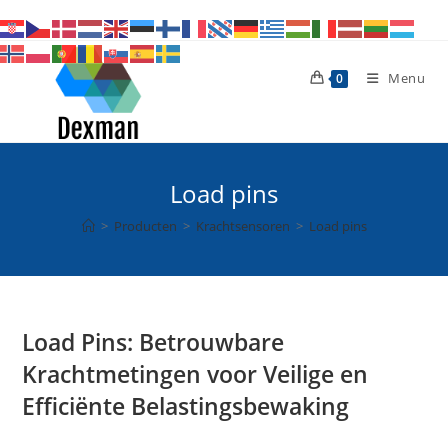
Ga
naar
inhoud
Menu
0
Load pins
>
Producten
>
Krachtsensoren
>
Load pins
Load Pins: Betrouwbare
Krachtmetingen voor Veilige en
Efficiënte Belastingsbewaking