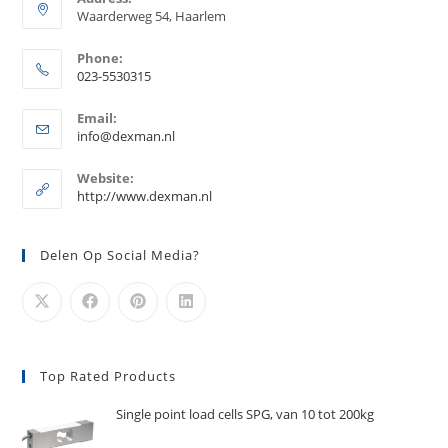
Waarderweg 54, Haarlem
Phone:
023-5530315
Opent
Email:
in
Opent
info@dexman.nl
je
in
je
toepassing
Website:
toepassing
http://www.dexman.nl
Delen Op Social Media?
Top Rated Products
Single point load cells SPG, van 10 tot 200kg